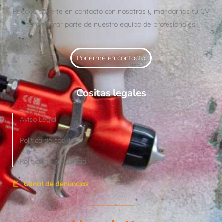
Puedes ponerte en contacto con nosotras y mandarnos tu CV
para formar parte de nuestro equipo de profesionales.
Ponerme en contacto
Cositas legales
Aviso Legal
Política de cookies
Política de privacidad
Canal de denuncias