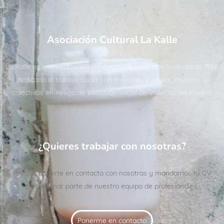
Asociación Cultural La Kalle
La Kalle es una asociación sin ánimo de lucro que lleva desde 1986
dedicada al trabajo social con menores, jóvenes, mujeres y
colectivos en riesgo de exclusión social de Vallecas, en Madrid.
¿Quieres trabajar con nosotras?
Puedes ponerte en contacto con nosotras y mandarnos tu CV
para formar parte de nuestro equipo de profesionales.
Ponerme en contacto