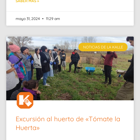
SABER MÁS »
mayo 31, 2024
11:29 am
NOTICIAS DE LA KALLE
Excursión al huerto de «Tómate la
Huerta»