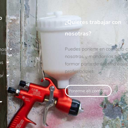
b
¿Quieres trabajar con
nosotras?
Puedes ponerte en contacto 
mos
nosotras y mandarnos tu CV 
os
formar parte de nuestro equi
profesionales.
ar
Ponerme en contacto