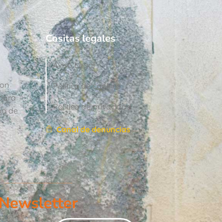
Cositas legales
Aviso Legal
con
Política de cookies
para
Política de privacidad
po de
Canal de denuncias
Newsletter