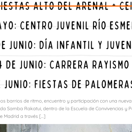
 los barrios de ritmo, encuentro y participación con una nuev
a Samba Rakatui, dentro de la Escuela de Convivencias y Part
 Madrid a través […]