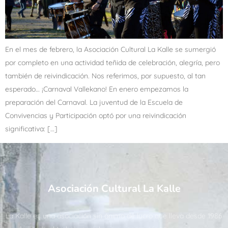
En el mes de febrero, la Asociación Cultural La Kalle se sumergió
por completo en una actividad teñida de celebración, alegría, pero
también de reivindicación. Nos referimos, por supuesto, al tan
esperado… ¡Carnaval Vallekano! En enero empezamos la
preparación del Carnaval. La juventud de la Escuela de
Convivencias y Participación optó por una reivindicación
significativa: […]
Asociación Cultural La Kalle
La Kalle es una asociación sin ánimo de lucro que lleva desde 1986