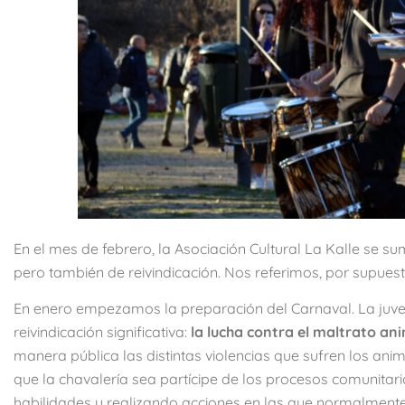
En el mes de febrero, la Asociación Cultural La Kalle se s
pero también de reivindicación. Nos referimos, por supues
En enero empezamos la preparación del Carnaval. La juven
reivindicación significativa:
la lucha contra el maltrato an
manera pública las distintas violencias que sufren los ani
que la chavalería sea partícipe de los procesos comunitar
habilidades y realizando acciones en las que normalmen