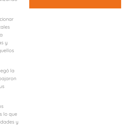
cionar
tales
la
as y
quellos
legó la
 bajaron
sus
os
s lo que
tidades y