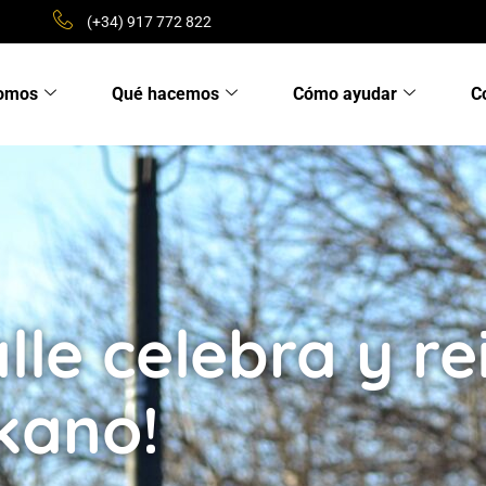
(+34) 917 772 822
somos
Qué hacemos
Cómo ayudar
C
lle celebra y re
kano!