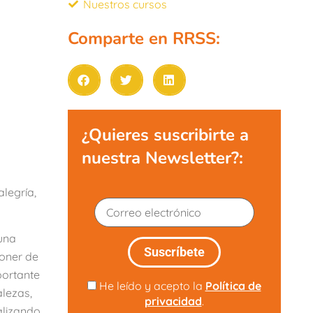
Nuestros cursos
Comparte en RRSS:
¿Quieres suscribirte a
nuestra Newsletter?:
alegría,
 una
poner de
portante
He leído y acepto la
Política de
alezas,
privacidad
.
alizando