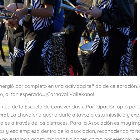
umergió por completo en una actividad teñida de celebración, 
to, al tan esperado… ¡Carnaval Vallekano!
tud de la Escuela de Convivencias y Participación optó por
imal.
La chavalería quería darle altavoz a esta injusticia y ex
males a través de los disfraces. Para la Asociación es muy im
ios y eso empieza dentro de la asociación, reconociendo fort
te no estamos acostumbrados a hacer, como por ejemplo re