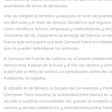
asambleas de toma de decisiones.
Una vez elegida la temática y expuesta al resto de jóvene
los disfraces y el resto de atrezzo. Decidimos que algunos
como científicos, toreros, empresas y maltratadores y otros
chavalería del ISL Carpintería se encargó de fabricar un 
fuerza que nunca para que este Carnaval fuera inolvidable.
que no pueden defenderse: los animales.
El Carnaval de Puente de Vallecas es un evento emblemátic
democracia. A pesar de la lluvia y el frío, los vecinos y ve
a disfrutar a ritmo de samba. La participación activa de L
tradiciones arraigadas.
El sábado 16 de febrero, la Escuela de Convivencias y Parti
Cármenes. Para nosotras, la solidaridad entre barrios es 
da vida a nuestras comunidades. Así, gracias al contacto 
vecinos y vecinas, celebramos y reivindicamos juntas, haci