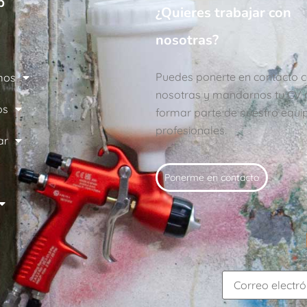
b
¿Quieres trabajar con
nosotras?
Puedes ponerte en contacto 
mos
nosotras y mandarnos tu CV 
os
formar parte de nuestro equi
profesionales.
ar
Ponerme en contacto