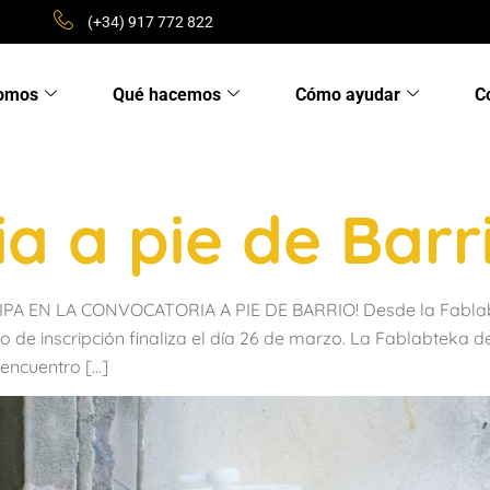
(+34) 917 772 822
somos
Qué hacemos
Cómo ayudar
C
a a pie de Barr
 EN LA CONVOCATORIA A PIE DE BARRIO! Desde la Fablabtek
 inscripción finaliza el día 26 de marzo. La Fablabteka de l
 encuentro […]