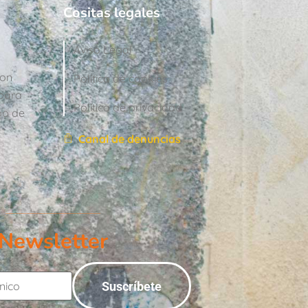
Cositas legales
Aviso Legal
con
Política de cookies
para
Política de privacidad
po de
Canal de denuncias
Newsletter