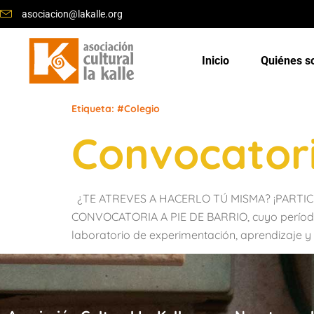
asociacion@lakalle.org
Inicio
Quiénes 
Etiqueta:
#Colegio
Convocatori
¿TE ATREVES A HACERLO TÚ MISMA? ¡PARTICIPA
CONVOCATORIA A PIE DE BARRIO, cuyo período de
laboratorio de experimentación, aprendizaje y