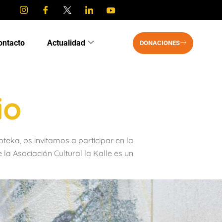
ontacto
Actualidad
DONACIONES
io
a, os invitamos a participar en la
a Asociación Cultural la Kalle es un