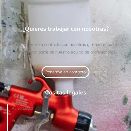
¿Quieres trabajar con nosotras?
Puedes ponerte en contacto con nosotras y mandarnos tu CV
para formar parte de nuestro equipo de profesionales.
Ponerme en contacto
Cositas legales
Aviso Legal
Política de cookies