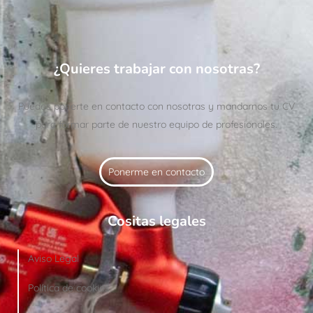
¿Quieres trabajar con nosotras?
Puedes ponerte en contacto con nosotras y mandarnos tu CV
para formar parte de nuestro equipo de profesionales.
Ponerme en contacto
Cositas legales
Aviso Legal
Política de cookies