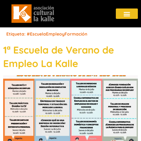
Etiqueta:
#EscuelaEmpleoyFormación
1ª Escuela de Verano de
Empleo La Kalle