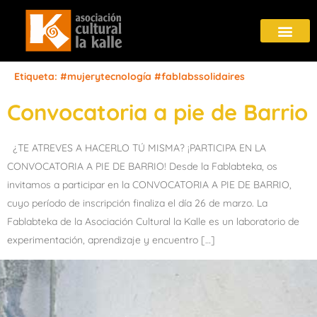
Etiqueta:
#mujerytecnología #fablabssolidaires
Convocatoria a pie de Barrio
¿TE ATREVES A HACERLO TÚ MISMA? ¡PARTICIPA EN LA
CONVOCATORIA A PIE DE BARRIO! Desde la Fablabteka, os
invitamos a participar en la CONVOCATORIA A PIE DE BARRIO,
cuyo período de inscripción finaliza el día 26 de marzo. La
Fablabteka de la Asociación Cultural la Kalle es un laboratorio de
experimentación, aprendizaje y encuentro […]