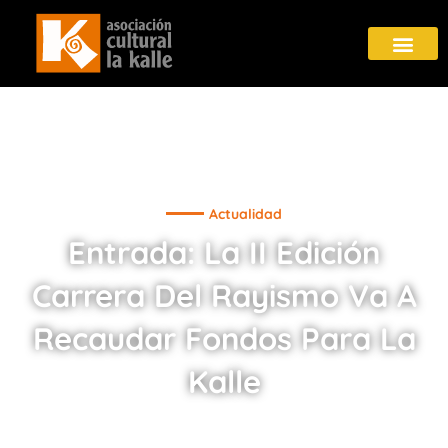
Actualidad
Entrada: La II Edición
Carrera Del Rayismo Va A
Recaudar Fondos Para La
Kalle