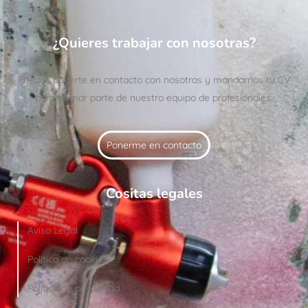
¿Quieres trabajar con nosotras?
Puedes ponerte en contacto con nosotras y mandarnos tu CV
para formar parte de nuestro equipo de profesionales.
Ponerme en contacto
Cositas legales
Aviso Legal
Política de cookies
Política de privacidad