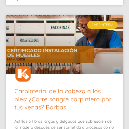
CARPINTERÍA
Carpintería, de la cabeza a los
pies: ¿Corre sangre carpintera por
tus venas? Barbas
Astillas o fibras largas y delgadas que sobresalen de
la madera después de ser sometida a procesos como