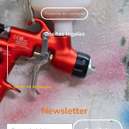
Ponerme en contacto
Cositas legales
Aviso Legal
Política de cookies
Política de privacidad
Canal de denuncias
Newsletter