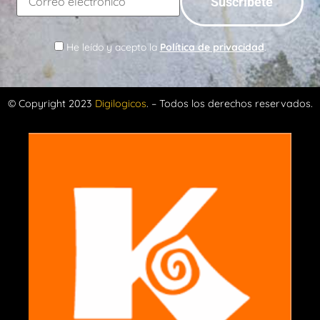
He leído y acepto la
Política de privacidad
.
© Copyright 2023
Digilogicos
. – Todos los derechos reservados.