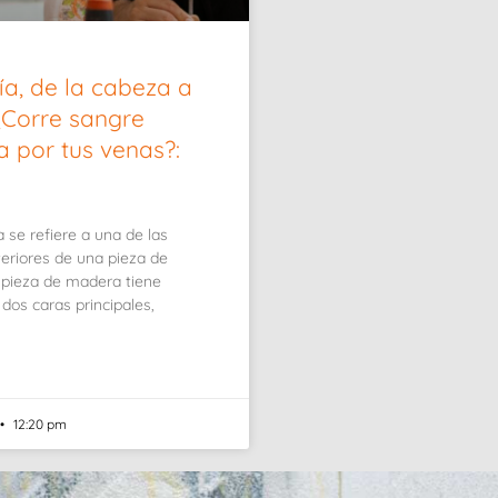
ía, de la cabeza a
 ¿Corre sangre
a por tus venas?:
a se refiere a una de las
teriores de una pieza de
pieza de madera tiene
dos caras principales,
12:20 pm