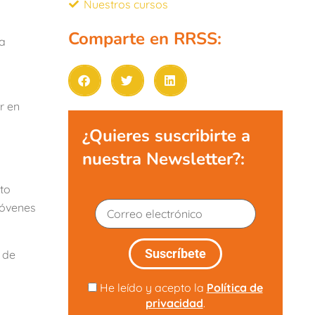
Nuestros cursos
Comparte en RRSS:
la
r en
¿Quieres suscribirte a
nuestra Newsletter?:
cto
 jóvenes
 de
He leído y acepto la
Política de
privacidad
.