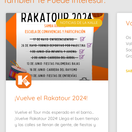
También Te Puede Interesar:
Vo
NOTICIAS DE LA KALLE
Os 
Vol
Soc
Gra
SAB
¡Vuelve el Rakatour 2024!
Vuelve el Tour más esperado en el barrio…
¡Vuelve Rakatour 2024! Llega el buen tiempo
y las calles se llenan de gente, de fiestas y