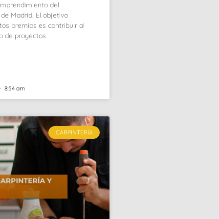
Emprendimiento del
de Madrid. El objetivo
stos premios es contribuir al
o de proyectos
8:54 am
CARPINTERÍA