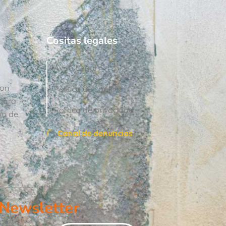
Cositas legales
Aviso Legal
con
Política de cookies
para
Política de privacidad
po de
Canal de denuncias
Newsletter