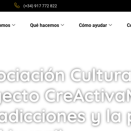
(+34) 917 772 822
somos
Qué hacemos
Cómo ayudar
C
ciación Cultura
yecto CreActiva
adicciones y la