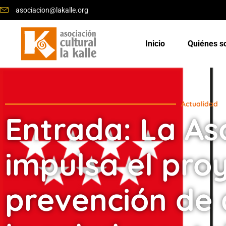
asociacion@lakalle.org
Inicio
Quiénes 
Actualidad
Entrada: La Aso
impulsa el pro
prevención de 