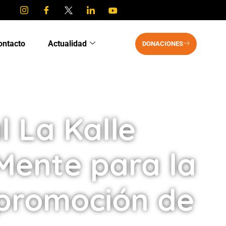
ontacto
Actualidad
DONACIONES
l La Kalle
Mente para la
 promoción de