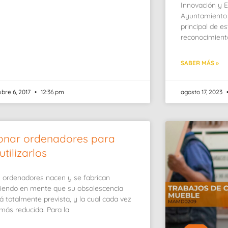
Innovación y 
Ayuntamiento 
principal de e
reconocimient
SABER MÁS »
ubre 6, 2017
12:36 pm
agosto 17, 2023
onar ordenadores para
utilizarlos
 ordenadores nacen y se fabrican
iendo en mente que su obsolescencia
á totalmente prevista, y la cual cada vez
más reducida. Para la