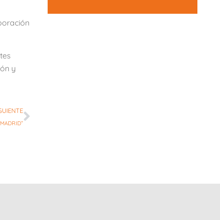
boración
tes
ión y
GUIENTE
 MADRID”