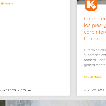
ER MÁS »
Carpinter
los pies.
carpinter
La cara.
El término car
superficies ex
madera. Cada 
generalmente 
SABER MÁS »
ubre 27, 2019
5:35 pm
marzo 22, 2024