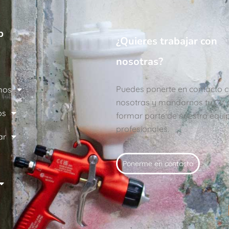
b
¿Quieres trabajar con
nosotras?
Puedes ponerte en contacto 
mos
nosotras y mandarnos tu CV 
os
formar parte de nuestro equi
profesionales.
ar
Ponerme en contacto