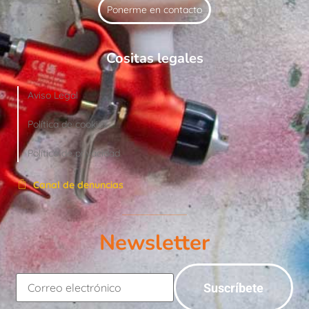
Ponerme en contacto
Cositas legales
Aviso Legal
Política de cookies
Política de privacidad
Canal de denuncias
Newsletter