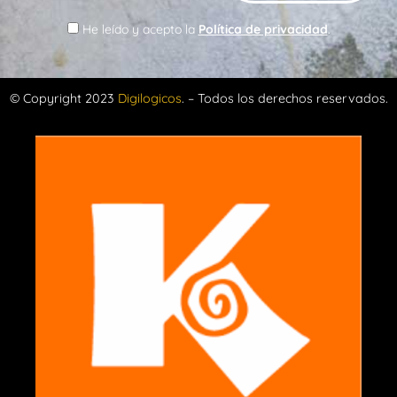
He leído y acepto la
Política de privacidad
.
© Copyright 2023
Digilogicos
. – Todos los derechos reservados.