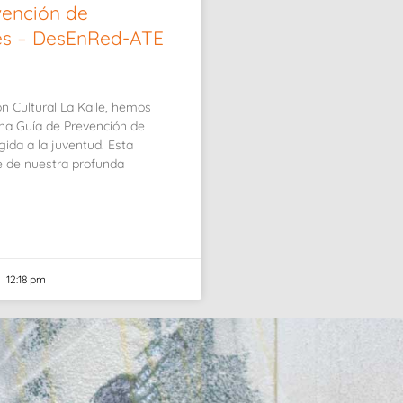
vención de
es – DesEnRed-ATE
ón Cultural La Kalle, hemos
una Guía de Prevención de
igida a la juventud. Esta
ge de nuestra profunda
12:18 pm