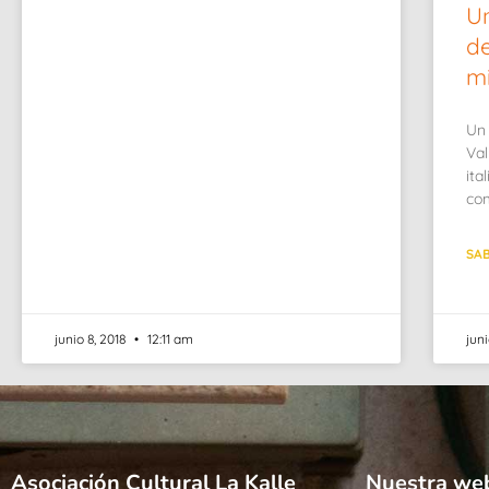
Un
de
mi
Un
Val
ita
com
SAB
junio 8, 2018
12:11 am
jun
Asociación Cultural La Kalle
Nuestra we