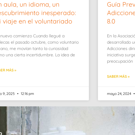
 aula, un idioma, un
Guía Pre
scubrimiento inesperado:
Adiccion
 viaje en el voluntariado
8.0
 nuevo comienzo Cuando llegué a
En la Asociaci
lecas el pasado octubre, como voluntario
desarrollado 
liano, me movían tanto la curiosidad
Adicciones dir
o una cierta incertidumbre. La idea de
iniciativa sur
preocupación
ER MÁS »
SABER MÁS »
io 9, 2025
12:16 pm
mayo 24, 2024
b