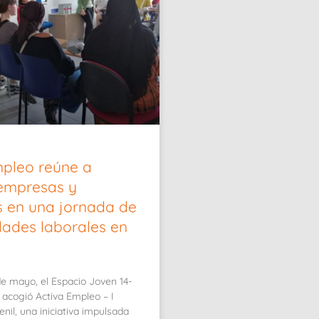
mpleo reúne a
 empresas y
s en una jornada de
dades laborales en
e mayo, el Espacio Joven 14-
 acogió Activa Empleo – I
nil, una iniciativa impulsada