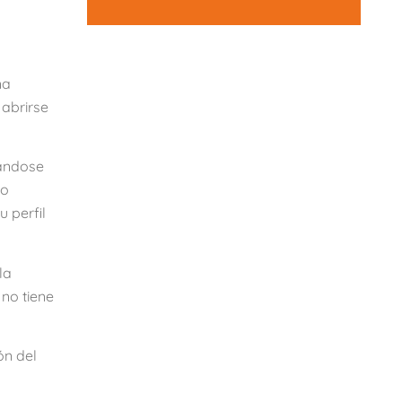
na
abrirse
cándose
jo
u perfil
la
no tiene
ón del