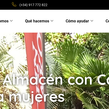
(+34) 917 772 822
somos
Qué hacemos
Cómo ayudar
C
 Almacén con C
ra mujeres