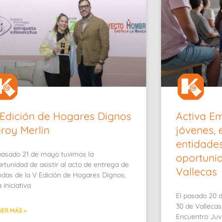
Edición de Hogares Dignos
Activa E
roy Merlin
jóvenes,
entidade
pasado 21 de mayo tuvimos la
oportuni
rtunidad de asistir al acto de entrega de
Vallecas
das de la V Edición de Hogares Dignos,
 iniciativa
El pasado 20 d
30 de Vallecas
ER MÁS »
Encuentro Juve