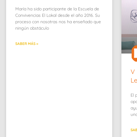
María ha sido participante de la Escuela de
Convivencias El Lokal desde el año 2016. Su
proceso con nosotras nos ha enseñado que
ningún obstáculo
SABER MÁS »
V 
Le
El 
opo
ayu
una
SAB