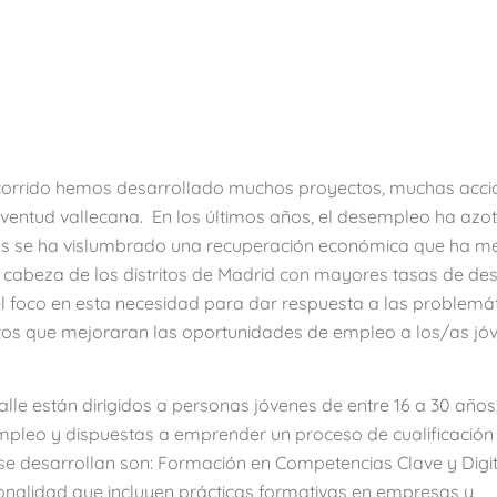
 recorrido hemos desarrollado muchos proyectos, muchas acci
 juventud vallecana. En los últimos años, el desempleo ha az
mpos se ha vislumbrado una recuperación económica que ha m
a cabeza de los distritos de Madrid con mayores tasas de de
l foco en esta necesidad para dar respuesta a las problemá
ctos que mejoraran las oportunidades de empleo a los/as jó
lle están dirigidos a personas jóvenes de entre 16 a 30 años
empleo y dispuestas a emprender un proceso de cualificación
 se desarrollan son: Formación en Competencias Clave y Digit
onalidad que incluyen prácticas formativas en empresas y