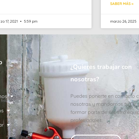
SABER MÁS »
zo 17, 2021
5:59 pm
marzo 26, 2025
b
¿Quieres trabajar con
nosotras?
Puedes ponerte en contacto 
mos
nosotras y mandarnos tu CV 
os
formar parte de nuestro equi
profesionales.
ar