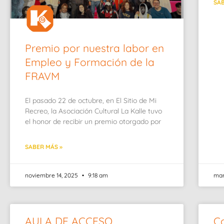
SAB
Premio por nuestra labor en
Empleo y Formación de la
FRAVM
El pasado 22 de octubre, en El Sitio de Mi
Recreo, la Asociación Cultural La Kalle tuvo
el honor de recibir un premio otorgado por
SABER MÁS »
noviembre 14, 2025
9:18 am
mar
AULA DE ACCESO
Co