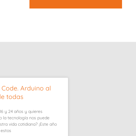
 Code. Arduino al
de todas
16 y 24 años y quieres
o la tecnología nos puede
tra vida cotidiana? ¡Este año
 estos