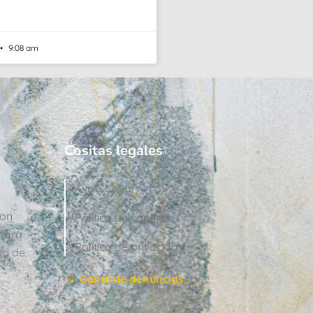
9:08 am
Cositas legales
Aviso Legal
con
Política de cookies
para
Política de privacidad
po de
Canal de denuncias