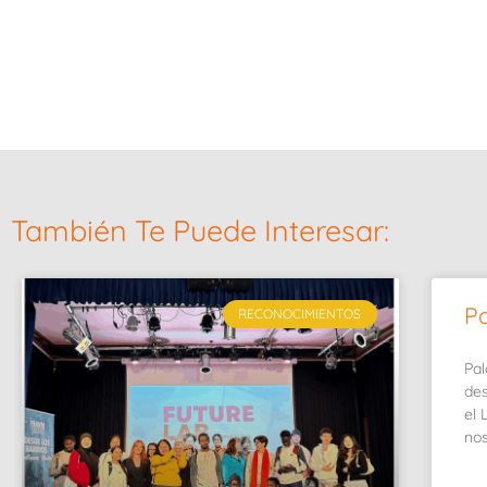
También Te Puede Interesar:
P
RECONOCIMIENTOS
Pal
des
el 
nos