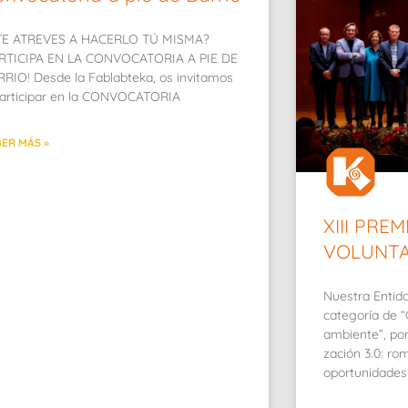
E ATREVES A HACERLO TÚ MISMA?
ARTICIPA EN LA CONVOCATORIA A PIE DE
RIO! Desde la Fablabteka, os invitamos
articipar en la CONVOCATORIA
ER MÁS »
XIII PREM
VOLUNTA
Nuestra Entida
categoría de 
ambiente”, po
zación 3.0: ro
oportunidades