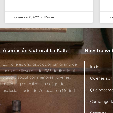
noviembre 21, 2017
11:14 am
mar
Asociación Cultural La Kalle
Nuestra we
La Kalle es una asociación sin ánimo de
Inicio
lucro que lleva desde 1986 dedicada al
trabajo social con menores, jóvenes,
Quiénes so
mujeres y colectivos en riesgo de
Qué hacem
exclusión social de Vallecas, en Madrid.
Cómo ayud
Contacto