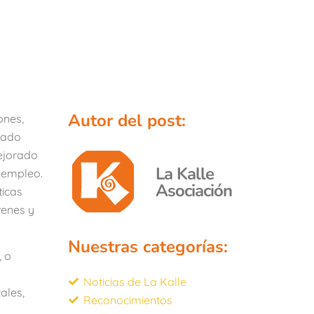
Autor del post:
ones,
otado
ejorado
La Kalle
sempleo.
Asociación
ticas
venes y
Nuestras categorías:
, o
Noticias de La Kalle
ales,
Reconocimientos