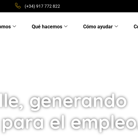
(+34) 917 772 822
somos
Qué hacemos
Cómo ayudar
C
lle, generando
para el empleo