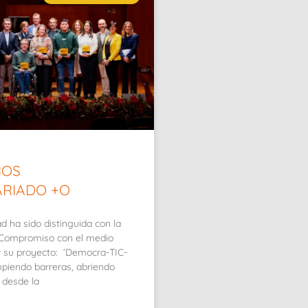
IOS
RIADO +O
d ha sido distinguida con la
“Compromiso con el medio
r su proyecto: ‘Democra-TIC-
mpiendo barreras, abriendo
 desde la