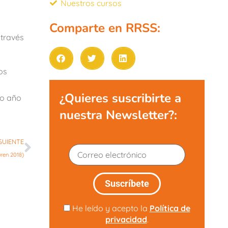
Nuestros cursos
s
Comparte en RRSS:
 través
os
¿Quieres suscribirte a
do año
nuestra Newsletter?:
GUIENTE
ren 2018)
He leído y acepto la
Política de
privacidad
.