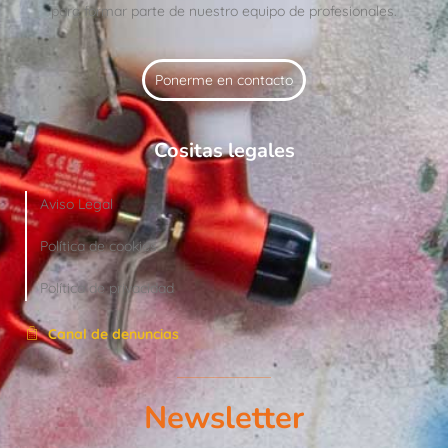
para formar parte de nuestro equipo de profesionales.
Ponerme en contacto
Cositas legales
Aviso Legal
Política de cookies
Política de privacidad
Canal de denuncias
Newsletter