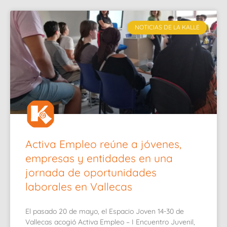
NOTICIAS DE LA KALLE
Activa Empleo reúne a jóvenes,
empresas y entidades en una
jornada de oportunidades
laborales en Vallecas
El pasado 20 de mayo, el Espacio Joven 14-30 de
Vallecas acogió Activa Empleo – I Encuentro Juvenil,